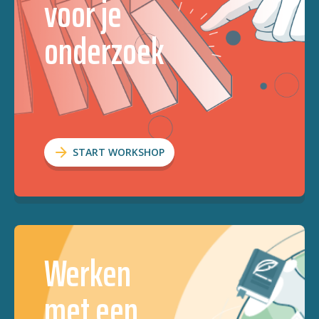
voor je
onderzoek
START WORKSHOP
Werken
met een